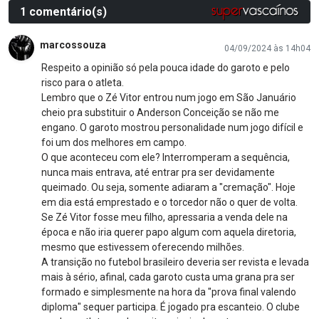
1 comentário(s)
marcossouza
04/09/2024 às 14h04
Respeito a opinião só pela pouca idade do garoto e pelo
risco para o atleta.
Lembro que o Zé Vitor entrou num jogo em São Januário
cheio pra substituir o Anderson Conceição se não me
engano. O garoto mostrou personalidade num jogo difícil e
foi um dos melhores em campo.
O que aconteceu com ele? Interromperam a sequência,
nunca mais entrava, até entrar pra ser devidamente
queimado. Ou seja, somente adiaram a "cremação". Hoje
em dia está emprestado e o torcedor não o quer de volta.
Se Zé Vitor fosse meu filho, apressaria a venda dele na
época e não iria querer papo algum com aquela diretoria,
mesmo que estivessem oferecendo milhões.
A transição no futebol brasileiro deveria ser revista e levada
mais à sério, afinal, cada garoto custa uma grana pra ser
formado e simplesmente na hora da "prova final valendo
diploma" sequer participa. É jogado pra escanteio. O clube