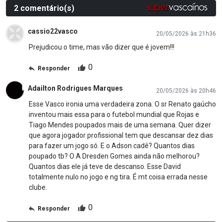
2 comentário(s)
cassio22vasco
20/05/2026 às 21h36
Prejudicou o time, mas vão dizer que é jovem!!!
0
Responder
Adailton Rodrigues Marques
20/05/2026 às 20h46
Esse Vasco ironia uma verdadeira zona. O sr Renato gaúcho
inventou mais essa para o futebol mundial que Rojas e
Tiago Mendes poupados mais de uma semana. Quer dizer
que agora jogador profissional tem que descansar dez dias
para fazer um jogo só. E o Adson cadê? Quantos dias
poupado tb? O A Dresden Gomes ainda não melhorou?
Quantos dias ele já teve de descanso. Esse David
totalmente nulo no jogo e ng tira. É mt coisa errada nesse
clube.
0
Responder