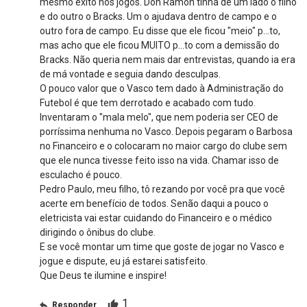
mesmo êxito nos jogos. Don Ramón tinha de um lado o filho
e do outro o Bracks. Um o ajudava dentro de campo e o
outro fora de campo. Eu disse que ele ficou "meio" p...to,
mas acho que ele ficou MUITO p...to com a demissão do
Bracks. Não queria nem mais dar entrevistas, quando ia era
de má vontade e seguia dando desculpas.
O pouco valor que o Vasco tem dado à Administração do
Futebol é que tem derrotado e acabado com tudo.
Inventaram o "mala melo", que nem poderia ser CEO de
porríssima nenhuma no Vasco. Depois pegaram o Barbosa
no Financeiro e o colocaram no maior cargo do clube sem
que ele nunca tivesse feito isso na vida. Chamar isso de
esculacho é pouco.
Pedro Paulo, meu filho, tô rezando por você pra que você
acerte em benefício de todos. Senão daqui a pouco o
eletricista vai estar cuidando do Financeiro e o médico
dirigindo o ônibus do clube.
E se você montar um time que goste de jogar no Vasco e
jogue e dispute, eu já estarei satisfeito.
Que Deus te ilumine e inspire!
1
Responder