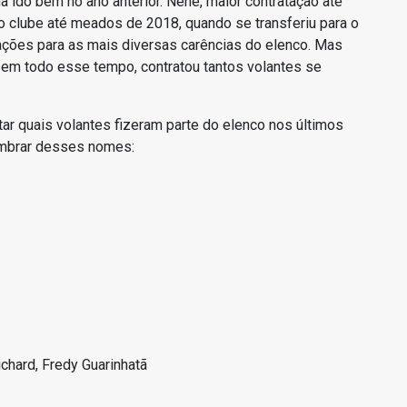
ha ido bem no ano anterior. Nenê, maior contratação até
 clube até meados de 2018, quando se transferiu para o
tações para as mais diversas carências do elenco. Mas
em todo esse tempo, contratou tantos volantes se
tar quais volantes fizeram parte do elenco nos últimos
embrar desses nomes:
ichard, Fredy Guarinhatã