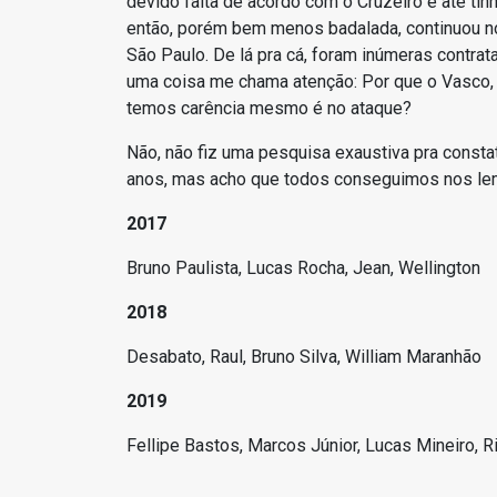
devido falta de acordo com o Cruzeiro e até tin
então, porém bem menos badalada, continuou no
São Paulo. De lá pra cá, foram inúmeras contra
uma coisa me chama atenção: Por que o Vasco, 
temos carência mesmo é no ataque?
Não, não fiz uma pesquisa exaustiva pra consta
anos, mas acho que todos conseguimos nos l
2017
Bruno Paulista, Lucas Rocha, Jean, Wellington
2018
Desabato, Raul, Bruno Silva, William Maranhão
2019
Fellipe Bastos, Marcos Júnior, Lucas Mineiro, R