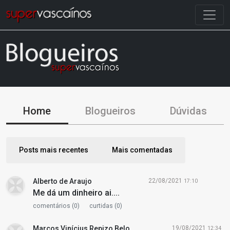
Home
Blogueiros
Dúvidas
Posts mais recentes
Mais comentadas
Alberto de Araujo
22/08/2021
17:10
Me dá um dinheiro ai....
comentários (0)
curtidas (0)
Marcos Vinícius Repizo Belo
19/08/2021
12:34