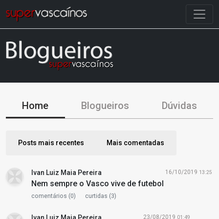
Home
Blogueiros
Dúvidas
Posts mais recentes
Mais comentadas
Ivan Luiz Maia Pereira
16/10/2019
13:25
Nem sempre o Vasco vive de futebol
comentários (0)
curtidas (3)
Ivan Luiz Maia Pereira
23/08/2019
01:49